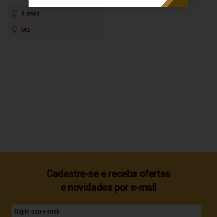
3 anos
MG
Cadastre-se e receba ofertas
e novidades por e-mail
Digite seu e-mail