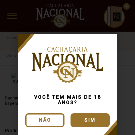
CUIDADO FRÁGIL
www.cachacarianacional.com.br
Serra da Boa Esperança
Serra da Boa Esperança
VOCÊ TEM MAIS DE 18
Cachaça Serra Da Boa
ANOS?
Esperança Ouro 700ml
NÃO
SIM
Produto Esgotado