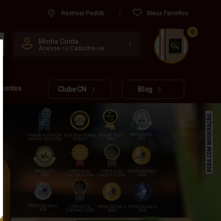
Rastrear Pedido
Meus Favoritos
0
CUIDADO FRÁGIL
Minha Conta
Acesse
ou
Cadastre-se
www.cachacarianacional.com.br
esentes
Clube CN
Blog