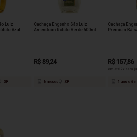
o Luiz
Cachaça Engenho São Luiz
Cachaça Engen
ótulo Azul
Amendoim Rótulo Verde 600ml
Premium Báls
R$ 89,24
R$ 157,86
em até 2x sem ju
SP
6 meses
SP
1 ano e 6 