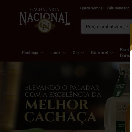
Quem Somos
Fale Conosco
Barril 
Cachaça
Licor
Gin
Gourmet
Dorna