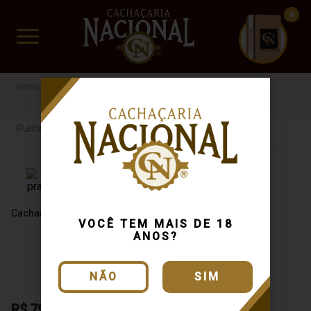
CUIDADO FRÁGIL
www.cachacarianacional.com.br
Purita
Purita
Cachaça Purita Prata 750ml
VOCÊ TEM MAIS DE 18
ANOS?
NÃO
SIM
R$ 79,90