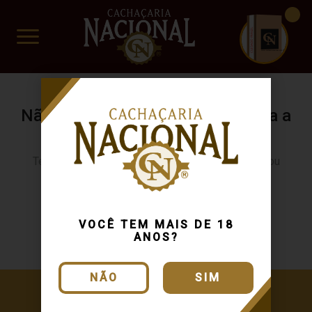
CUIDADO FRÁGIL
www.cachacarianacional.com.br
Não encontramos resultados para a
sua busca.
Tente buscar novamente usando outra categoria ou
produto
Continuar comprando
VOCÊ TEM MAIS DE 18
ANOS?
NÃO
SIM
Cadastre-se e receba ofertas