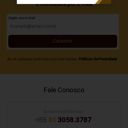
e novidades por e-mail
Digite seu e-mail
Cadastrar
Ao se cadastrar você concorda com nossas
Políticas de Privacidade
Fale Conosco
Atendimento/Televendas:
+55
31
3058.3787