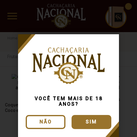
CUIDADO FRÁGIL
www.cachacarianacional.com.br
Licor
Frutas
Harmonie schnaps
Frutas
VOCÊ TEM MAIS DE 18
Licor Harmonie Schnaps
ANOS?
Coquetel Harmonie Schnaps
Banana 500ml
Coco e Abacaxi 500ml
NÃO
SIM