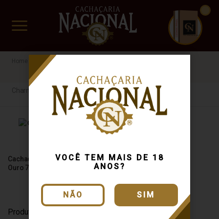
CUIDADO FRÁGIL
www.cachacarianacional.com.br
Charmosa de Minas
Charmosa de Minas
VOCÊ TEM MAIS DE 18
Cachaça Charmosa de Minas
ANOS?
Ouro 700ml
NÃO
SIM
Produto Esgotado