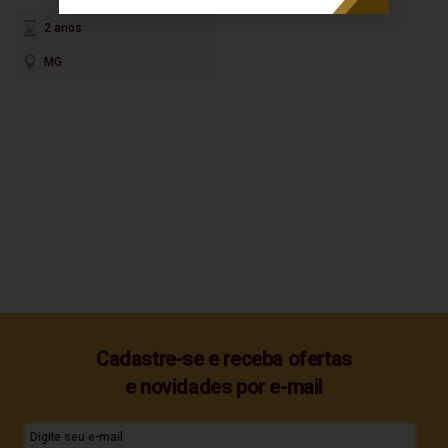
2 anos
MG
Cadastre-se e receba ofertas
e novidades por e-mail
Digite seu e-mail