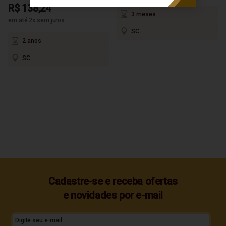
R$ 138,24
3 meses
em até 2x sem juros
SC
2 anos
SC
Cadastre-se e receba ofertas
e novidades por e-mail
Digite seu e-mail