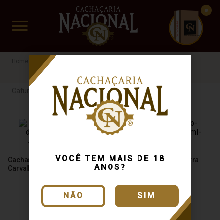
CUIDADO FRÁGIL
www.cachacarianacional.com.br
Cafundó da serra
Cafundó da serra
VOCÊ TEM MAIS DE 18
Cachaça Cafundó da Serra
Cachaça Cafundó da Serra
ANOS?
Carvalho 700ml
Prata 700ml
NÃO
SIM
Produto Esgotado