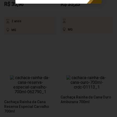
R$ 35,96
R$ 35,25
2 anos
MG
MG
Cachaça Rainha da Cana Ouro
Cachaça Rainha da Cana
Amburana 700ml
Reserva Especial Carvalho
700ml