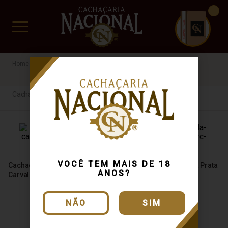
CUIDADO FRÁGIL
www.cachacarianacional.com.br
Cachaça
Rainha da Cana
Cachaça
VOCÊ TEM MAIS DE 18
Cachaça Rainha da Cana Ouro
Cachaça Rainha da Cana Prata
ANOS?
Carvalho 700ml
700ml
NÃO
SIM