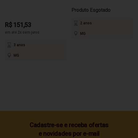
Produto Esgotado
2 anos
R$ 151,53
em até 2x sem juros
MG
3 anos
MG
Cadastre-se e receba ofertas
e novidades por e-mail