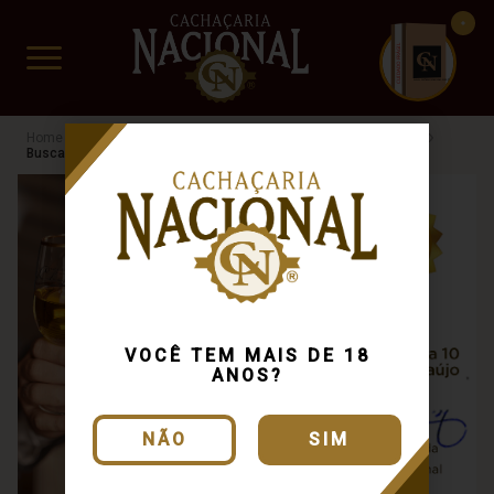
CUIDADO FRÁGIL
www.cachacarianacional.com.br
Cachaça
Processo de Produção
Alambique Artesanal
Busca: mg
x
VOCÊ TEM MAIS DE 18
ANOS?
NÃO
SIM