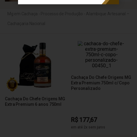
Mg em Cachaça - Processo de Produção - Alambique Artesanal –
Cachaçaria Nacional
Cachaça Do Chefe Origens MG
Extra Premium 750ml c/ Copo
Personalizado
Cachaça Do Chefe Origens MG
Extra Premium 6 anos 750ml
R$ 177,67
em até 2x sem juros