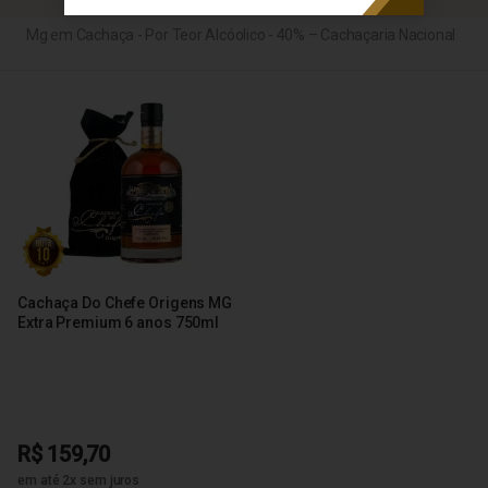
Mg em Cachaça - Por Teor Alcóolico - 40% – Cachaçaria Nacional
Cachaça Do Chefe Origens MG
Extra Premium 6 anos 750ml
R$ 159,70
em até 2x sem juros