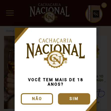
CUIDADO FRÁGIL
www.cachacarianacional.com.br
Cachaça
Por Teor Alcóolico
40%
Busca: mg
x
VOCÊ TEM MAIS DE 18
ANOS?
NÃO
SIM