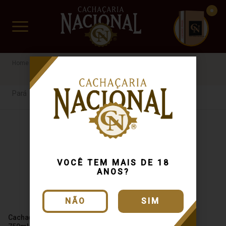
CUIDADO FRÁGIL
www.cachacarianacional.com.br
Cachaça
Por Estados
Pará
Carvalho Europeu
Pará
VOCÊ TEM MAIS DE 18
ANOS?
NÃO
SIM
Cachaça Indiazinha Carvalho