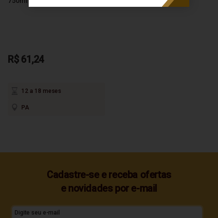
750ml
R$ 61,24
12 a 18 meses
PA
Cadastre-se e receba ofertas
e novidades por e-mail
Digite seu e-mail