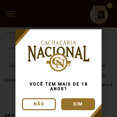
CUIDADO FRÁGIL
www.cachacarianacional.com.br
Cachaça
Bálsamo
Cachaça
Cachaça Havaninha 600ml
VOCÊ TEM MAIS DE 18
Cachaça Canarinha Bálsamo 4
ANOS?
Anos 600ml
NÃO
SIM
R$ 112,50