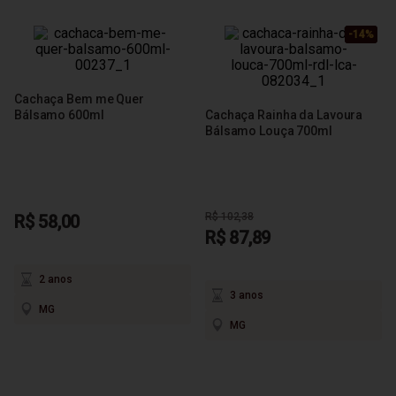
-14%
-14%
-14%
Cachaça Bem me Quer
Bálsamo 600ml
Cachaça Rainha da Lavoura
Bálsamo Louça 700ml
R$ 102,38
R$ 58,00
R$ 87,89
2 anos
3 anos
MG
MG