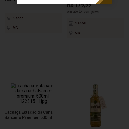
R$ 179,99
em até 2x sem juros
5 anos
4 anos
MG
MG
Cachaça Estação da Cana
Bálsamo Premium 500ml