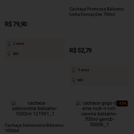
Cachaça Premissa Bálsamo
Linha Sensações 700ml
R$ 79,90
2 anos
R$ 52,79
MG
3 anos
MG
-15%
-15%
-15%
Cachaça Saliníssima Bálsamo
1000ml