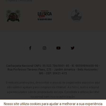
Empresa Certificada
Cachaçaria Nacional CNPJ: 35.522.756/0001-85 - IE: 00359894600-90 -
Rua Professor Tavares Paes, 275 - Jardim America - Belo Horizonte /
MG - CEP: 30421-473
Eventuais promoções, descontos e prazos de pagamento expostos aqui
são válidos apenas para compras via internet. As fotos, textos e layout
aqui veiculados são de propriedade da Loja. É proibida a utilização total
ou parcial sem nossa autorização.
Nosso site utiliza cookies para ajudar a melhorar a sua experiência