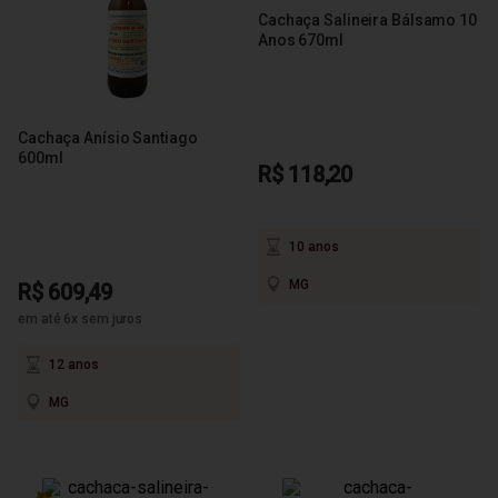
Cachaça Salineira Bálsamo 10
Anos 670ml
Cachaça Anísio Santiago
600ml
R$ 118,20
10 anos
MG
R$ 609,49
em até 6x sem juros
12 anos
MG