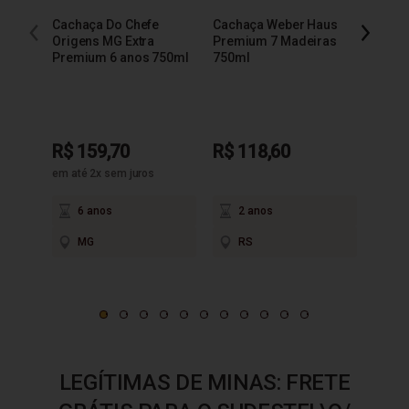
Cachaça Do Chefe
Cachaça Weber Haus
Cacha
Origens MG Extra
Premium 7 Madeiras
Extra
Premium 6 anos 750ml
750ml
R$ 159,70
R$ 118,60
R$ 9
em até 2x sem juros
6 anos
2 anos
3
MG
RS
M
LEGÍTIMAS DE MINAS: FRETE