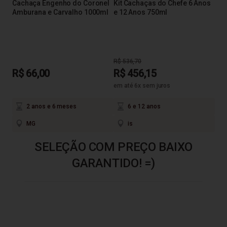
Cachaça Engenho do Coronel
Kit Cachaças do Chefe 6 Anos
Amburana e Carvalho 1000ml
e 12 Anos 750ml
R$
R$ 536,70
R$ 66,00
R$ 456,15
em até 6x sem juros
2 anos e 6 meses
6 e 12 anos
MG
is
SELEÇÃO COM PREÇO BAIXO
GARANTIDO! =)