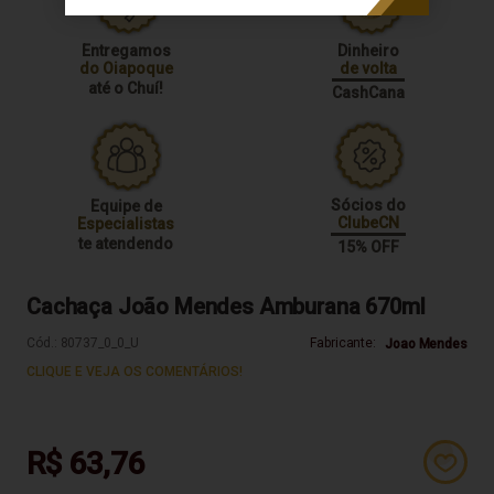
Entregamos
Dinheiro
do Oiapoque
de volta
até o Chuí!
CashCana
Sócios do
Equipe de
ClubeCN
Especialistas
te atendendo
15% OFF
Cachaça João Mendes Amburana 670ml
Cód.:
80737_0_0_U
Fabricante:
Joao Mendes
CLIQUE E VEJA OS COMENTÁRIOS!
R$ 63,76