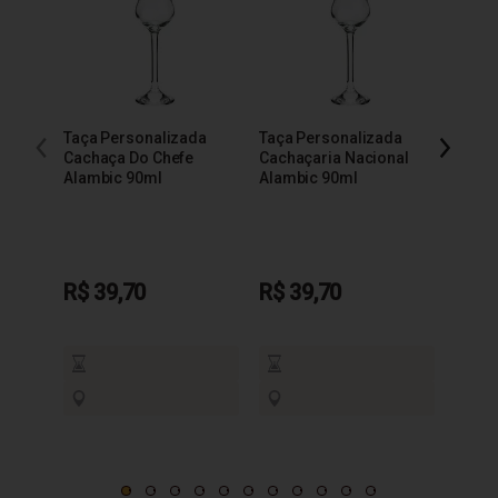
Taça Personalizada
Taça Personalizada
Taça 
Cachaça Do Chefe
Cachaçaria Nacional
200m
Alambic 90ml
Alambic 90ml
R$ 39,70
R$ 39,70
R$ 3