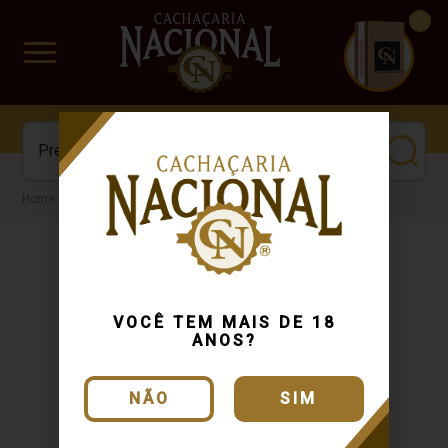
CUIDADO FRÁGIL
www.cachacarianacional.com.br
Cachaça
VOCÊ TEM MAIS DE 18
ANOS?
NÃO
SIM