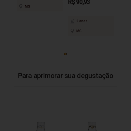
R$ 90,93
MG
2 anos
MG
Para aprimorar sua degustação