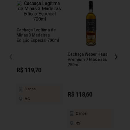
Cachaça Legítima de
Minas 3 Madeiras
Edição Especial 700ml
Cachaça Weber Haus
Cacha
Premium 7 Madeiras
Extra
750ml
R$ 119,70
3 anos
R$ 118,60
R$ 9
MG
2 anos
3
RS
M