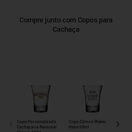
Compre junto com Copos para
Cachaça
Copo Personalizado
Copo Cônico Weber
Copo 
Cachaçaria Nacional
Haus 60ml
Báls