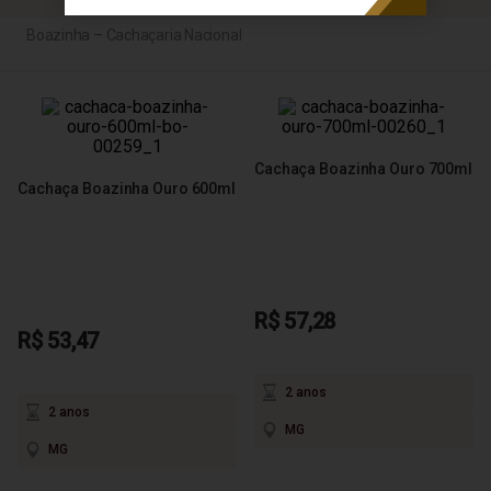
Boazinha – Cachaçaria Nacional
Cachaça Boazinha Ouro 700ml
Cachaça Boazinha Ouro 600ml
R$ 57,28
R$ 53,47
2 anos
2 anos
MG
MG