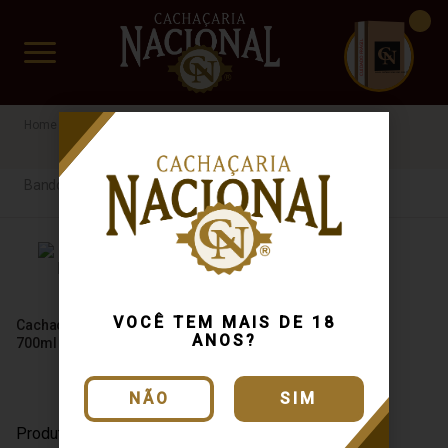
CUIDADO FRÁGIL
www.cachacarianacional.com.br
Bandoleira
Bandoleira
VOCÊ TEM MAIS DE 18
Cachaça Bandoleira Ouro
ANOS?
700ml
NÃO
SIM
Produto Esgotado