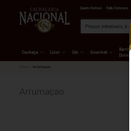
Quem Somos
Fale Conosco
Barril 
Cachaça
Licor
Gin
Gourmet
Dorna
Arrumaçao
Arrumaçao