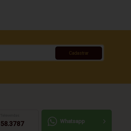
Cadastrar
/Televendas:
Whatsapp
58.3787