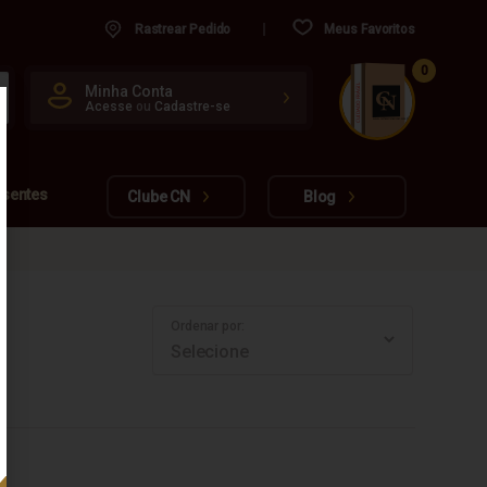
Rastrear Pedido
Meus Favoritos
0
CUIDADO FRÁGIL
Minha Conta
Acesse
ou
Cadastre-se
www.cachacarianacional.com.br
esentes
Clube CN
Blog
Ordenar por: