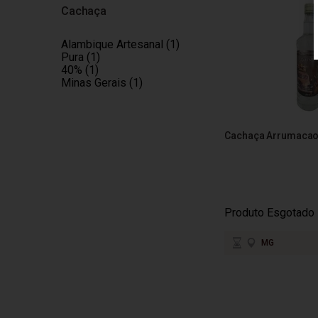
Cachaça
Alambique Artesanal (1)
Pura (1)
40% (1)
Minas Gerais (1)
Cachaça Arrumacao
Produto Esgotado
MG