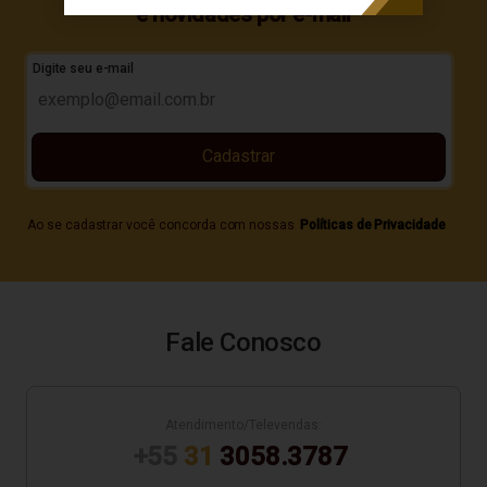
e novidades por e-mail
Digite seu e-mail
Cadastrar
Ao se cadastrar você concorda com nossas
Políticas de Privacidade
Fale Conosco
Atendimento/Televendas:
+55
31
3058.3787