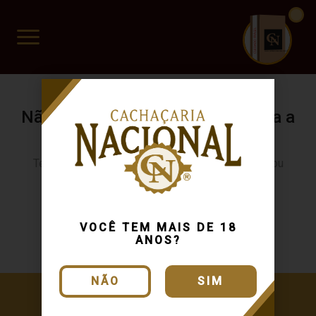
CUIDADO FRÁGIL
www.cachacarianacional.com.br
Não encontramos resultados para a
sua busca.
Tente buscar novamente usando outra categoria ou
produto
Continuar comprando
VOCÊ TEM MAIS DE 18
ANOS?
NÃO
SIM
Cadastre-se e receba ofertas