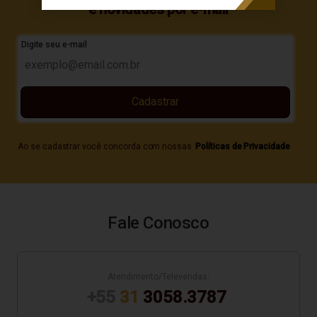
e novidades por e-mail
Digite seu e-mail
Cadastrar
Ao se cadastrar você concorda com nossas
Políticas de Privacidade
Fale Conosco
Atendimento/Televendas:
+55
31
3058.3787