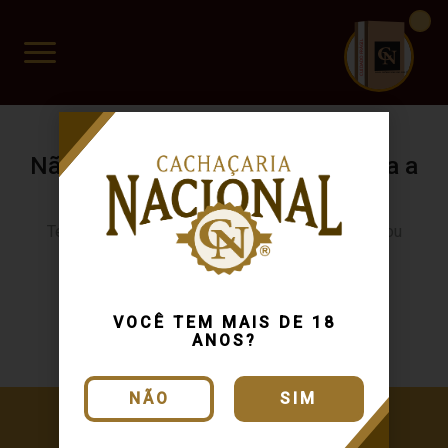
CUIDADO FRÁGIL
www.cachacarianacional.com.br
Não encontramos resultados para a
sua busca.
Tente buscar novamente usando outra categoria ou
produto
Continuar comprando
VOCÊ TEM MAIS DE 18
ANOS?
NÃO
SIM
Cadastre-se e receba ofertas