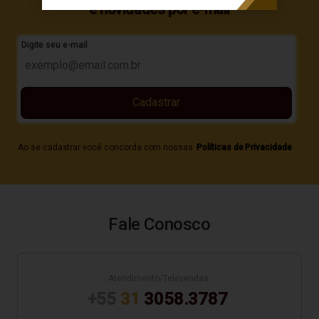
e novidades por e-mail
Digite seu e-mail
Cadastrar
Ao se cadastrar você concorda com nossas
Políticas de Privacidade
Fale Conosco
Atendimento/Televendas:
+55
31
3058.3787