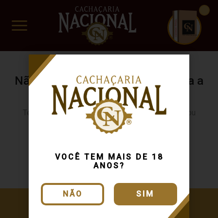
CUIDADO FRÁGIL
www.cachacarianacional.com.br
Não encontramos resultados para a
sua busca.
Tente buscar novamente usando outra categoria ou
produto
Continuar comprando
VOCÊ TEM MAIS DE 18
ANOS?
NÃO
SIM
Cadastre-se e receba ofertas