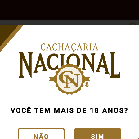
e
Outras
Acessórios
Marcas
Pr
Bebidas
o encontramos resultados para a sua bus
Tente buscar novamente usando outra categoria ou produto
VOCÊ TEM MAIS DE 18 ANOS?
Continuar comprando
NÃO
SIM