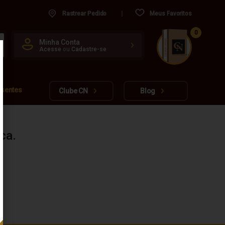
Rastrear Pedido
Meus Favoritos
0
CUIDADO FRÁGIL
Minha Conta
Acesse
ou
Cadastre-se
www.cachacarianacional.com.br
esentes
Clube CN
Blog
ca.