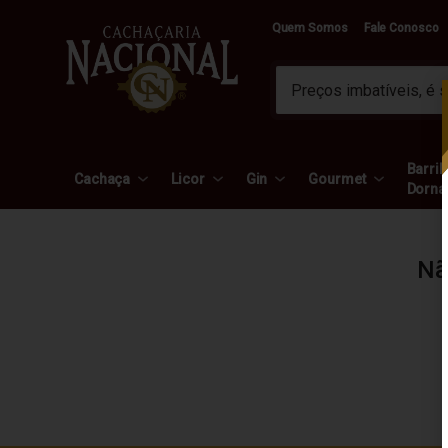
Quem Somos
Fale Conosco
Barril 
Cachaça
Licor
Gin
Gourmet
Dorna
Nã