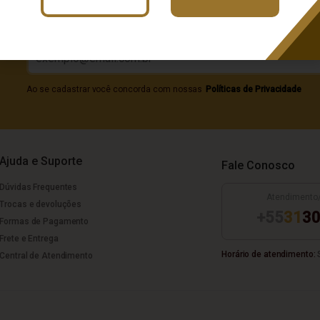
Digite seu e-mail
Ao se cadastrar você concorda com nossas
Políticas de Privacidade
Ajuda e Suporte
Fale Conosco
Dúvidas Frequentes
Atendimento
Trocas e devoluções
+55
31
30
Formas de Pagamento
Frete e Entrega
Horário de atendimento:
S
Central de Atendimento