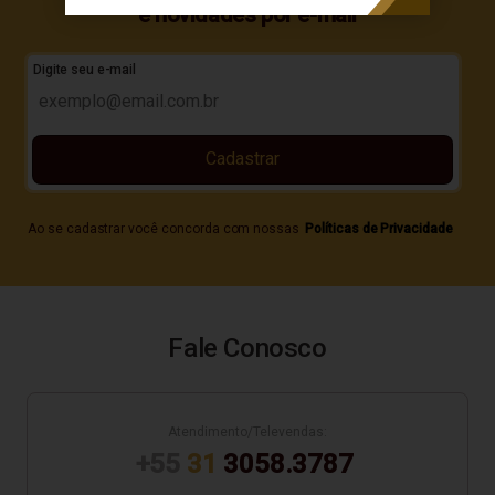
e novidades por e-mail
Digite seu e-mail
Cadastrar
Ao se cadastrar você concorda com nossas
Políticas de Privacidade
Fale Conosco
Atendimento/Televendas:
+55
31
3058.3787