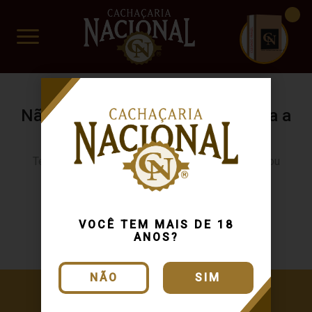
CUIDADO FRÁGIL
www.cachacarianacional.com.br
Não encontramos resultados para a
sua busca.
Tente buscar novamente usando outra categoria ou
produto
Continuar comprando
VOCÊ TEM MAIS DE 18
ANOS?
NÃO
SIM
Cadastre-se e receba ofertas