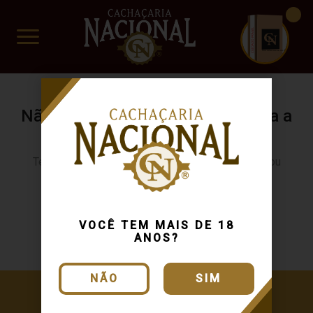
CUIDADO FRÁGIL
www.cachacarianacional.com.br
Não encontramos resultados para a
sua busca.
Tente buscar novamente usando outra categoria ou
produto
Continuar comprando
VOCÊ TEM MAIS DE 18
ANOS?
NÃO
SIM
Cadastre-se e receba ofertas