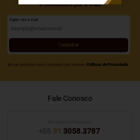
e novidades por e-mail
Digite seu e-mail
Cadastrar
Ao se cadastrar você concorda com nossas
Políticas de Privacidade
Fale Conosco
Atendimento/Televendas:
+55
31
3058.3787