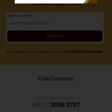
e novidades por e-mail
Digite seu e-mail
Cadastrar
Ao se cadastrar você concorda com nossas
Políticas de Privacidade
Fale Conosco
Atendimento/Televendas:
+55
31
3058.3787