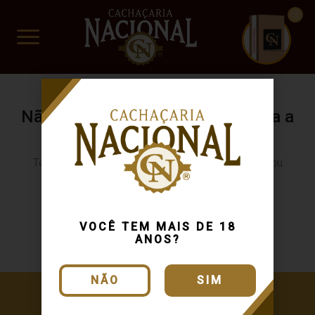
CUIDADO FRÁGIL
www.cachacarianacional.com.br
Não encontramos resultados para a
sua busca.
Tente buscar novamente usando outra categoria ou
produto
Continuar comprando
VOCÊ TEM MAIS DE 18
ANOS?
NÃO
SIM
Cadastre-se e receba ofertas