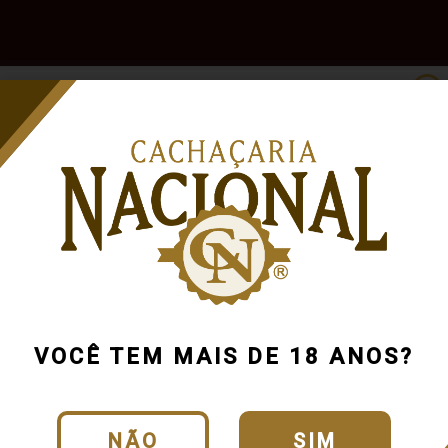
e
Outras
Acessórios
Marcas
Pr
Bebidas
o encontramos resultados para a sua bus
Tente buscar novamente usando outra categoria ou produto
VOCÊ TEM MAIS DE 18 ANOS?
Continuar comprando
NÃO
SIM