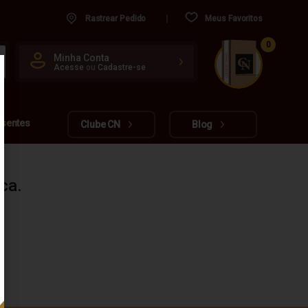
Rastrear Pedido
Meus Favoritos
0
CUIDADO FRÁGIL
Minha Conta
Acesse
ou
Cadastre-se
www.cachacarianacional.com.br
esentes
Clube CN
Blog
ca.