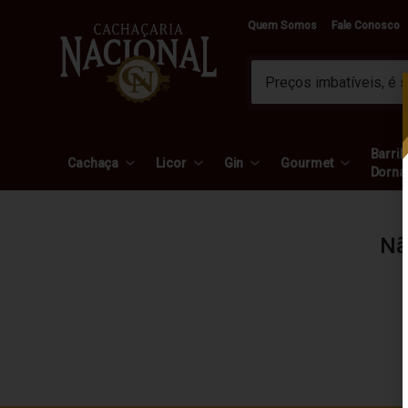
Quem Somos
Fale Conosco
Barril 
Cachaça
Licor
Gin
Gourmet
Dorna
Nã