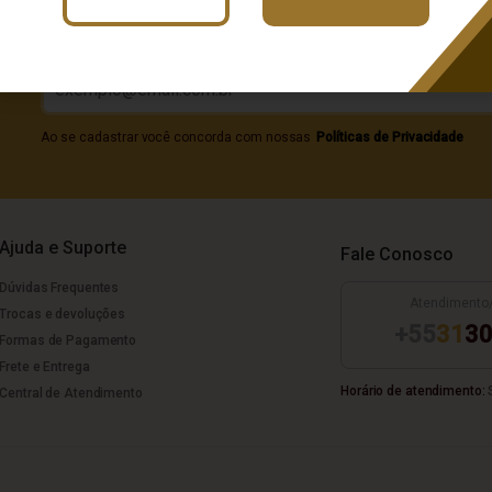
Digite seu e-mail
Ao se cadastrar você concorda com nossas
Políticas de Privacidade
Ajuda e Suporte
Fale Conosco
Dúvidas Frequentes
Atendimento
Trocas e devoluções
+55
31
30
Formas de Pagamento
Frete e Entrega
Horário de atendimento:
S
Central de Atendimento