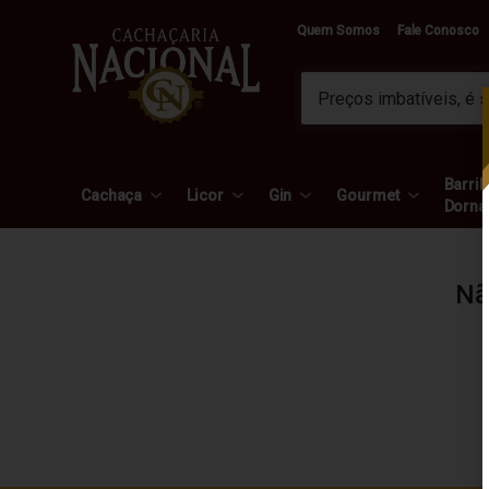
Quem Somos
Fale Conosco
Barril 
Cachaça
Licor
Gin
Gourmet
Dorna
Nã