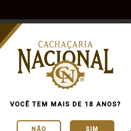
e
Outras
Acessórios
Marcas
Pr
Bebidas
o encontramos resultados para a sua bus
Tente buscar novamente usando outra categoria ou produto
VOCÊ TEM MAIS DE 18 ANOS?
Continuar comprando
NÃO
SIM