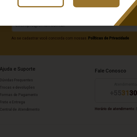
Digite seu e-mail
Ao se cadastrar você concorda com nossas
Políticas de Privacidade
Ajuda e Suporte
Fale Conosco
Dúvidas Frequentes
Atendimento
Trocas e devoluções
+55
31
30
Formas de Pagamento
Frete e Entrega
Horário de atendimento:
S
Central de Atendimento