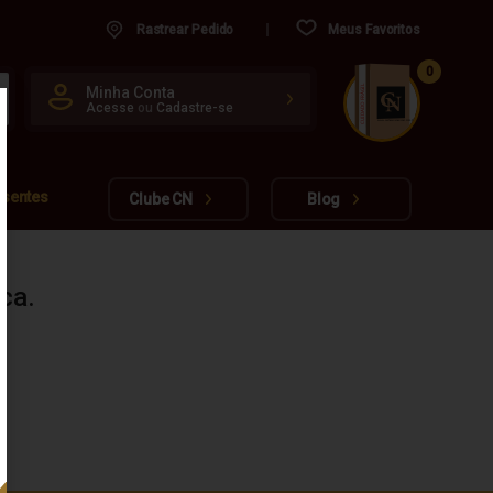
Rastrear Pedido
Meus Favoritos
0
CUIDADO FRÁGIL
Minha Conta
Acesse
ou
Cadastre-se
www.cachacarianacional.com.br
esentes
Clube CN
Blog
ca.