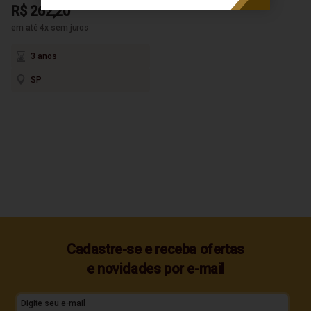
R$ 262,20
em até 4x sem juros
3 anos
SP
Cadastre-se e receba ofertas
e novidades por e-mail
Digite seu e-mail