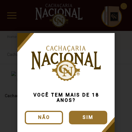
CUIDADO FRÁGIL
www.cachacarianacional.com.br
Cachaça
Ten
Carvalho
Premium
Cachaça
VOCÊ TEM MAIS DE 18
Cachaça Ten Premium 750ml
ANOS?
NÃO
SIM