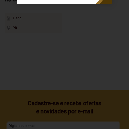
1 ano
PB
Cadastre-se e receba ofertas
e novidades por e-mail
Digite seu e-mail