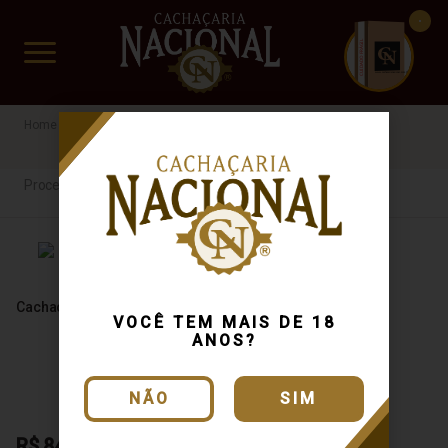
CUIDADO FRÁGIL
www.cachacarianacional.com.br
Cachaça
Processo de Produção
Gregório
45%
Processo de Produção
Cachaça Gregório 700ml
VOCÊ TEM MAIS DE 18
ANOS?
NÃO
SIM
R$ 84,14