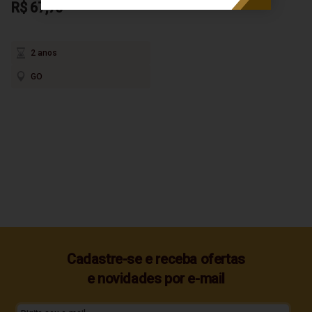
R$ 67,70
2 anos
GO
Cadastre-se e receba ofertas
e novidades por e-mail