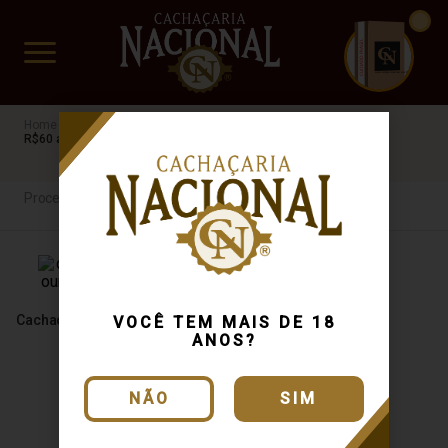
CUIDADO FRÁGIL
www.cachacarianacional.com.br
Cachaça
Processo de Produção
Da Posse
GO
R$60 a R$100
Processo de Produção
Cachaça Da Posse Ouro 700ml
VOCÊ TEM MAIS DE 18
ANOS?
NÃO
SIM