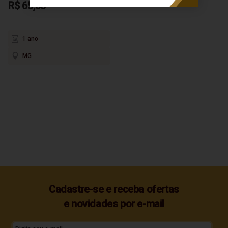
R$ 65,55
1 ano
MG
Cadastre-se e receba ofertas
e novidades por e-mail