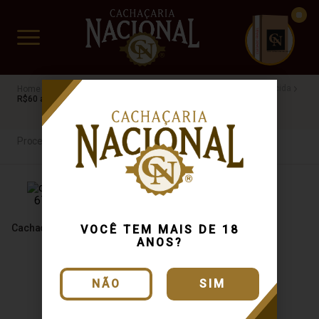
CUIDADO FRÁGIL
www.cachacarianacional.com.br
Cachaça
Processo de Produção
Claudionor
Envelhecida
R$60 a R$100
Processo de Produção
Cachaça Claudionor 670ml
VOCÊ TEM MAIS DE 18
ANOS?
NÃO
SIM