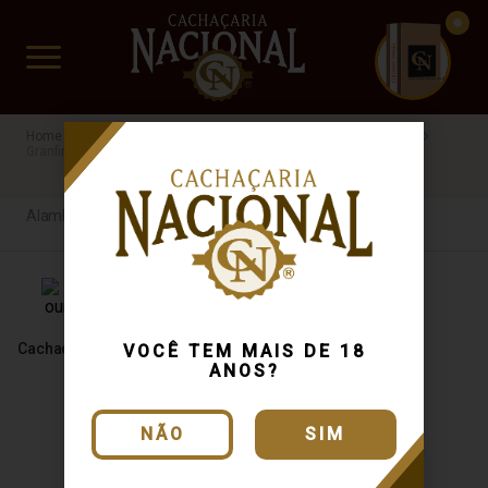
CUIDADO FRÁGIL
www.cachacarianacional.com.br
Cachaça
Processo de Produção
Alambique Artesanal
Granfina
Carvalho
MG
R$60 a R$100
Alambique Artesanal
Cachaça Granfina Ouro 700ml
VOCÊ TEM MAIS DE 18
ANOS?
NÃO
SIM