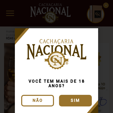
CUIDADO FRÁGIL
www.cachacarianacional.com.br
Cachaça
Processo de Produção
Alambique Artesanal
Busca: amburana
x
Blend de Madeiras
Busca: amburana
x
R$40 a R$60
VOCÊ TEM MAIS DE 18
ANOS?
NÃO
SIM