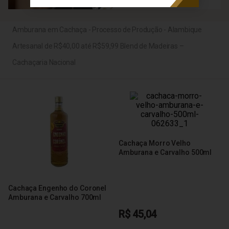
Amburana em Cachaça - Processo de Produção - Alambique
Artesanal de R$40,00 até R$59,99 Blend de Madeiras –
Cachaçaria Nacional
Cachaça Morro Velho
Amburana e Carvalho 500ml
Cachaça Engenho do Coronel
Amburana e Carvalho 700ml
R$ 45,04