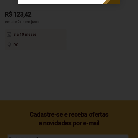
R$ 123,42
em até 2x sem juros
8 a 10 meses
RS
Cadastre-se e receba ofertas
e novidades por e-mail