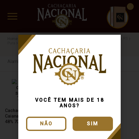
CUIDADO FRÁGIL
www.cachacarianacional.com.br
Cachaça
Processo de Produção
Alambique Artesanal
RS
Pura
48%
R$100 a R$200
Alambique Artesanal
VOCÊ TEM MAIS DE 18
ANOS?
Cachaça Hartmann Cana
Caiana Prata Special Edition
48% 700ml
NÃO
SIM