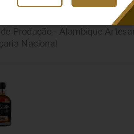
usca: mg
x
Extra Premium
Busca: mg
x
Carvalho
Busca: mg
x
de Produção - Alambique Artesan
aria Nacional