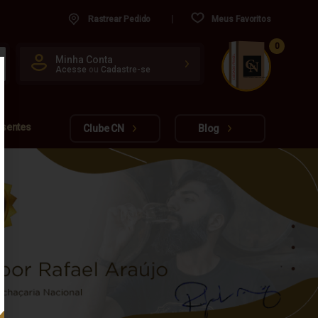
Rastrear Pedido
Meus Favoritos
0
CUIDADO FRÁGIL
Minha Conta
Acesse
ou
Cadastre-se
www.cachacarianacional.com.br
esentes
Clube CN
Blog