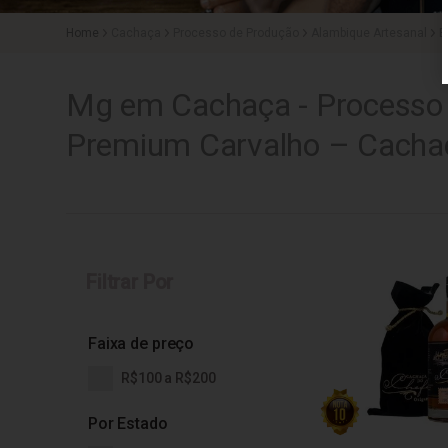
Cachaça
Processo de Produção
Alambique Artesanal
B
Mg em Cachaça - Processo 
Premium Carvalho – Cachaç
Filtrar Por
Faixa de preço
R$100 a R$200
Por Estado