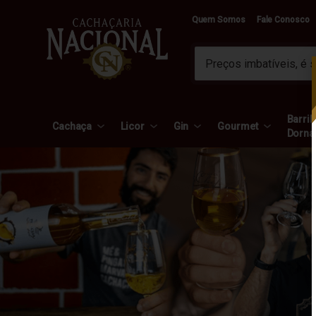
Quem Somos
Fale Conosco
Barril 
Cachaça
Licor
Gin
Gourmet
Dorna