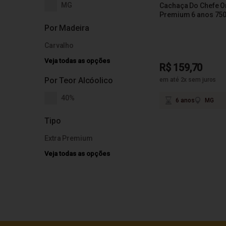
MG
Cachaça Do Chefe O
Premium 6 anos 75
Por Madeira
Carvalho
Veja todas as opções
R$ 159,70
Por Teor Alcóolico
em até 2x sem juros
40%
6 anos
MG
Tipo
Extra Premium
Veja todas as opções