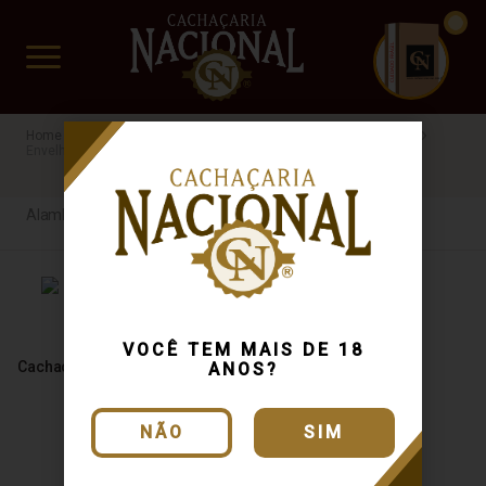
CUIDADO FRÁGIL
www.cachacarianacional.com.br
Cachaça
Processo de Produção
Alambique Artesanal
Envelhecida
Jaqueira
R$100 a R$200
Alambique Artesanal
VOCÊ TEM MAIS DE 18
Cachaça Tiziu Jaqueira 670ml
ANOS?
NÃO
SIM