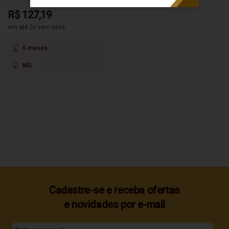
R$ 127,19
em até 2x sem juros
6 meses
MG
Cadastre-se e receba ofertas
e novidades por e-mail