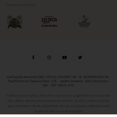
Empresa Certificada
Cachaçaria Nacional CNPJ: 35.522.756/0001-85 - IE: 00359894600-90 -
Rua Professor Tavares Paes, 275 - Jardim America - Belo Horizonte /
MG - CEP: 30421-473
Eventuais promoções, descontos e prazos de pagamento expostos aqui
são válidos apenas para compras via internet. As fotos, textos e layout
aqui veiculados são de propriedade da Loja. É proibida a utilização total
ou parcial sem nossa autorização.