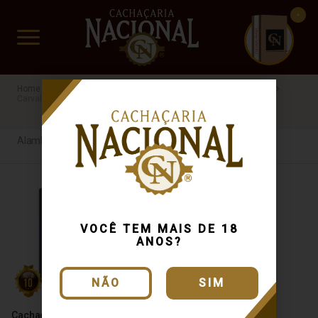
CUIDADO FRÁGIL
www.cachacarianacional.com.br
Cachaça
Processo de Produção
Alambique Artesanal
Carvalho Americano
Extra Premium
Alambique Artesanal
VOCÊ TEM MAIS DE 18
ANOS?
NÃO
SIM
Cachaça Weber Haus Extra
Cachaça Prosa Mineira