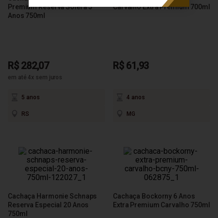
Premium Reserva Solera 5
Carvalho Extra Premium 700ml
Anos 750ml
R$ 282,07
R$ 61,93
em até 4x sem juros
5 anos
4 anos
RS
MG
Cachaça Harmonie Schnaps
Cachaça Bockorny 6 Anos
Reserva Especial 20 Anos
Extra Premium Carvalho 750ml
750ml