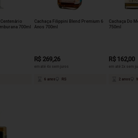
Centenário
Cachaça Filippini Blend Premium 6
Cachaça Do Me
Amburana 700ml
Anos 700ml
750ml
R$ 269,26
R$ 162,00
em até 4x sem juros
em até 2x sem ju
6 anos
RS
2 anos