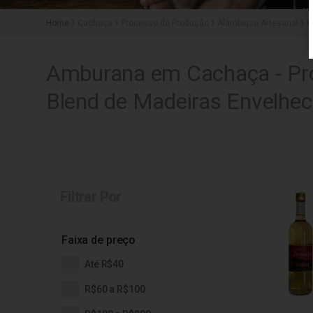
Cachaça
Processo de Produção
Alambique Artesanal
B
Amburana em Cachaça - Pro
Blend de Madeiras Envelhec
Filtrar Por
Faixa de preço
Até R$40
R$60 a R$100