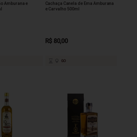
ão Amburana e
Cachaça Canela de Ema Amburana
l
e Carvalho 500ml
R$ 80,00
GO