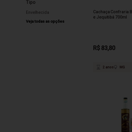
Tipo
Cachaça Confraria 
Envelhecida
e Jequitibá 700ml
Veja todas as opções
R$ 83,80
2 anos
MG