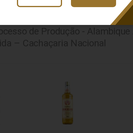
usca: amburana
x
Blend de Madeiras
Busca: amburana
x
Envelhecida
B
cesso de Produção - Alambique 
ida – Cachaçaria Nacional