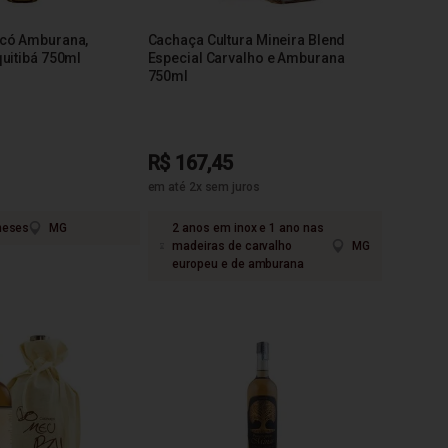
icó Amburana,
Cachaça Cultura Mineira Blend
uitibá 750ml
Especial Carvalho e Amburana
750ml
R$ 167,45
em até 2x sem juros
meses
MG
2 anos em inox e 1 ano nas
madeiras de carvalho
MG
europeu e de amburana