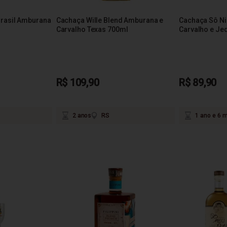
Brasil Amburana
Cachaça Wille Blend Amburana e
Cachaça Sô N
Carvalho Texas 700ml
Carvalho e Jeq
R$ 109,90
R$ 89,90
2 anos
RS
1 ano e 6 