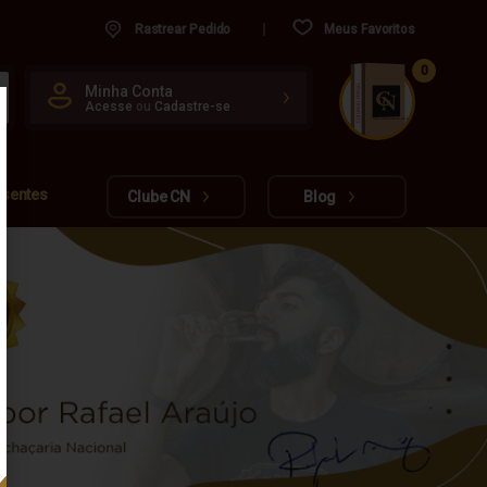
Rastrear Pedido
Meus Favoritos
0
CUIDADO FRÁGIL
Minha Conta
Acesse
ou
Cadastre-se
www.cachacarianacional.com.br
esentes
Clube CN
Blog