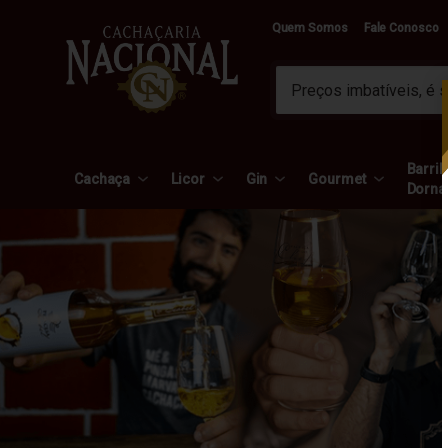
Quem Somos
Fale Conosco
Barril 
Cachaça
Licor
Gin
Gourmet
Dorna