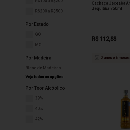
R$100 a R$200
Cachaça Jeceaba A
Jequitibá 750ml
R$200 a R$500
Por Estado
GO
R$ 112,88
MG
Por Madeira
2 anos e 6 meses
Blend de Madeiras
Veja todas as opções
Por Teor Alcóolico
39%
40%
42%