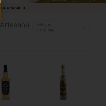
usca: amburana
x
Artesanal
Ordenar por: