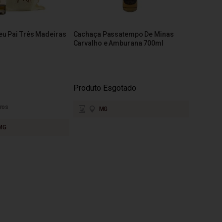
u Pai Três Madeiras
Cachaça Passatempo De Minas
Carvalho e Amburana 700ml
Produto Esgotado
ros
MG
MG