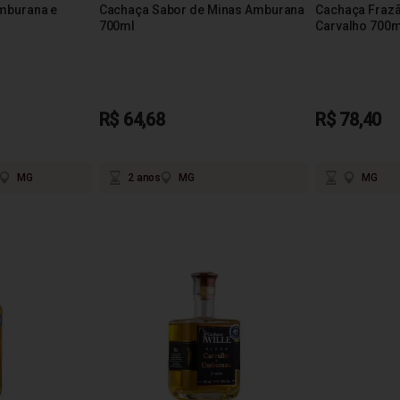
mburana e
Cachaça Sabor de Minas Amburana
Cachaça Fraz
700ml
Carvalho 700m
R$ 64,68
R$ 78,40
MG
2 anos
MG
MG