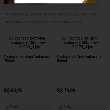
Amburana em Cachaça - Processo de Produção - Alambique
Artesanal 42% Armazenada – Cachaçaria Nacional
Cachaça Petrolina Amburana
Cachaça Sô Nicó Amburana
750ml
500ml
R$ 60,95
R$ 79,90
1 ano
1 ano