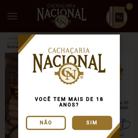
CUIDADO FRÁGIL
www.cachacarianacional.com.br
Cachaça
Processo de Produção
Alambique Artesanal
Busca: amburana
x
42%
Busca: amburana
x
Armazenada
Busca: amburana
x
VOCÊ TEM MAIS DE 18
ANOS?
NÃO
SIM