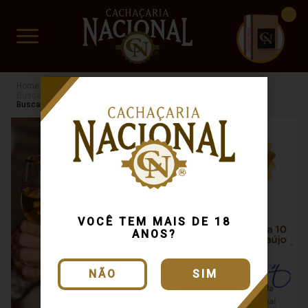
CUIDADO FRÁGIL
www.cachacarianacional.com.br
Cachaça
Processo de Produção
Busca: reserva especial
x
Extra Premium
Busca: reserva especial
x
VOCÊ TEM MAIS DE 18
ANOS?
NÃO
SIM