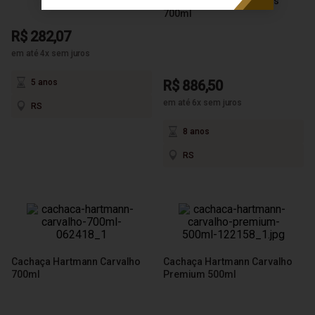
Spiral Cut Edição 25 Anos
700ml
R$ 282,07
em até 4x sem juros
5 anos
R$ 886,50
em até 6x sem juros
RS
8 anos
RS
Cachaça Hartmann Carvalho
Cachaça Hartmann Carvalho
700ml
Premium 500ml