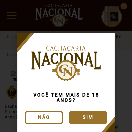
CUIDADO FRÁGIL
www.cachacarianacional.com.br
Cachaça
Processo de Produção
Carvalho Americano
RS
Processo de Produção
VOCÊ TEM MAIS DE 18
ANOS?
Cachaça Weber Haus Extra
Premium Reserva Solera 5
Anos 750ml
NÃO
SIM
Cachaça Velho Alambique