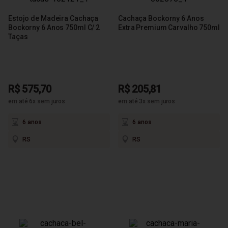
Estojo de Madeira Cachaça
Cachaça Bockorny 6 Anos
Bockorny 6 Anos 750ml C/ 2
Extra Premium Carvalho 750ml
Taças
R$ 575,70
R$ 205,81
em até 6x sem juros
em até 3x sem juros
6 anos
6 anos
RS
RS