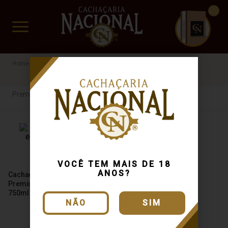
CUIDADO FRÁGIL
www.cachacarianacional.com.br
Cachaça
Por Tipo
Premium
Rio do engenho
45%
Premium
VOCÊ TEM MAIS DE 18
ANOS?
Cachaça Rio do Engenho
Premium Top 45 Bálsamo
750ml
NÃO
SIM