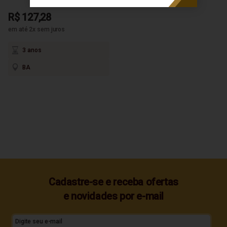
R$ 127,28
em até 2x sem juros
3 anos
BA
Cadastre-se e receba ofertas
e novidades por e-mail
Digite seu e-mail