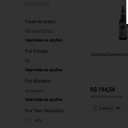
Filtrar Por
Faixa de preço
R$100 a R$200
Veja todas as opções
Por Estado
Cachaça Sanhaçu A
PE
Veja todas as opções
Por Madeira
R$ 194,54
Amburana
em até 3x sem juros
Veja todas as opções
2 anos
PE
Por Teor Alcóolico
40%