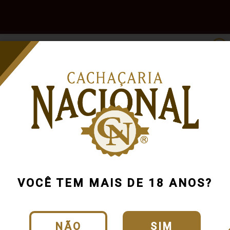
e
Outras
Acessórios
Marcas
Pr
Bebidas
$200
VOCÊ TEM MAIS DE 18 ANOS?
NÃO
SIM