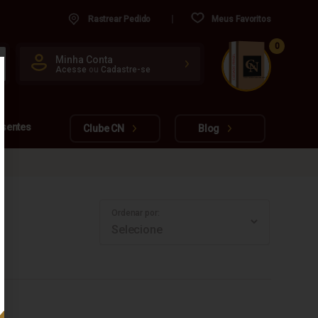
Rastrear Pedido
Meus Favoritos
0
CUIDADO FRÁGIL
Minha Conta
Acesse
ou
Cadastre-se
www.cachacarianacional.com.br
esentes
Clube CN
Blog
Ordenar por: