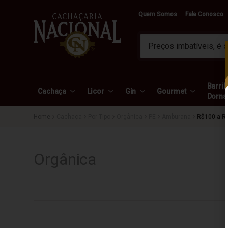
Quem Somos
Fale Conosco
Barril 
Cachaça
Licor
Gin
Gourmet
Dorna
Cachaça
Por Tipo
Orgânica
PE
Amburana
R$100 a R
Orgânica