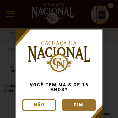
CUIDADO FRÁGIL
www.cachacarianacional.com.br
Cachaça
Por Tipo
Orgânica
Amburana
Envelhecida
Orgânica
VOCÊ TEM MAIS DE 18
Cachaça Velho Alambique
ANOS?
Amburana 700ml
NÃO
SIM
Cachaça Sanhaçu Amburana