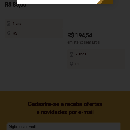
600ml
R$ 85,00
1 ano
RS
R$ 194,54
em até 3x sem juros
2 anos
PE
Cadastre-se e receba ofertas
e novidades por e-mail
Digite seu e-mail