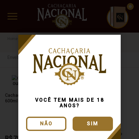
CUIDADO FRÁGIL
www.cachacarianacional.com.br
Cachaça
Por Tipo
Envelhecida
Pinissilina
46%
Envelhecida
Cachaça Pinissilina Ouro
VOCÊ TEM MAIS DE 18
600ml
ANOS?
NÃO
SIM
Cachaça Pinissilina Ouro
R$ 79,06