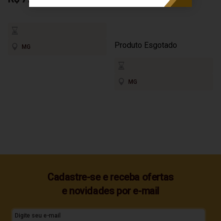
700ml
Produto Esgotado
MG
MG
Cadastre-se e receba ofertas
e novidades por e-mail
Digite seu e-mail