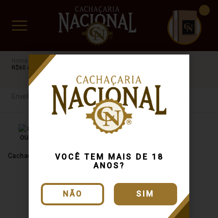
CUIDADO FRÁGIL
www.cachacarianacional.com.br
Cachaça
Por Tipo
Envelhecida
Da Posse
GO
R$60 a R$100
Envelhecida
Cachaça Da Posse Ouro 700ml
VOCÊ TEM MAIS DE 18
ANOS?
NÃO
SIM