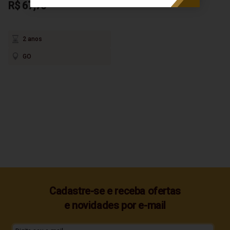
R$ 67,70
2 anos
GO
Cadastre-se e receba ofertas
e novidades por e-mail