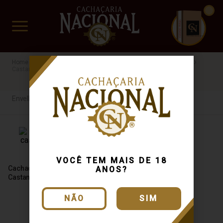
CUIDADO FRÁGIL
www.cachacarianacional.com.br
Cachaça
Por Tipo
Envelhecida
Confraria brasil
40%
Castanheira
R$60 a R$100
Envelhecida
VOCÊ TEM MAIS DE 18
Cachaça Confraria Brasil
ANOS?
Castanheira 700ml
NÃO
SIM