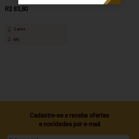
R$ 83,80
2 anos
MG
Cadastre-se e receba ofertas
e novidades por e-mail