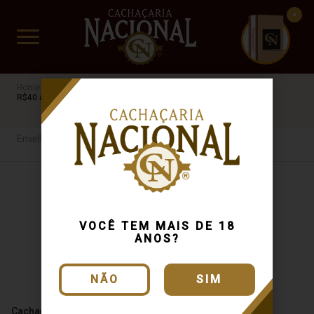
CUIDADO FRÁGIL
www.cachacarianacional.com.br
Cachaça
Por Tipo
Envelhecida
Claudionor
MG
R$40 a R$60
Envelhecida
VOCÊ TEM MAIS DE 18
ANOS?
NÃO
SIM
Cachaça Claudionor 600ml