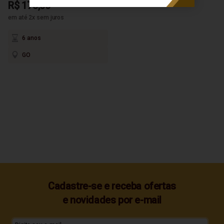
R$ 175,00
em até 2x sem juros
6 anos
GO
Cadastre-se e receba ofertas
e novidades por e-mail