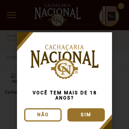
CUIDADO FRÁGIL
www.cachacarianacional.com.br
Cachaça
Por Tipo
Envelhecida
Envelhecida
GO
Carvalho
R$100 a R$200
Envelhecida
Cachaça Formosa Ouro 700ml
VOCÊ TEM MAIS DE 18
ANOS?
NÃO
SIM