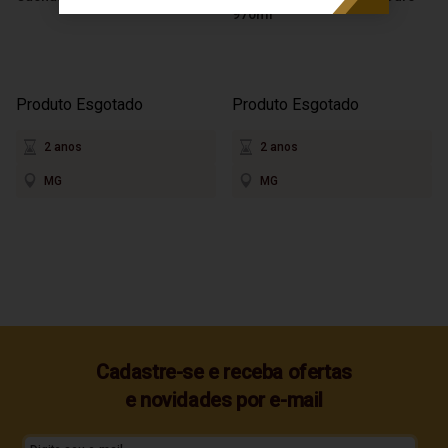
970ml
Produto Esgotado
Produto Esgotado
2 anos
2 anos
MG
MG
Cadastre-se e receba ofertas
e novidades por e-mail