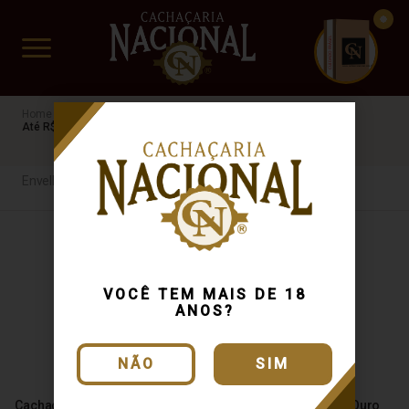
CUIDADO FRÁGIL
www.cachacarianacional.com.br
Cachaça
Por Tipo
Envelhecida
Carvalho
38%
MG
Até R$40
Envelhecida
VOCÊ TEM MAIS DE 18
ANOS?
NÃO
SIM
Cachaça Paraiso Ouro 700ml
Cachaça João Mendes Ouro