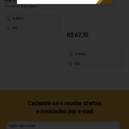
em até 2x sem juros
6 anos
GO
R$ 67,70
2 anos
GO
Cadastre-se e receba ofertas
e novidades por e-mail
Digite seu e-mail