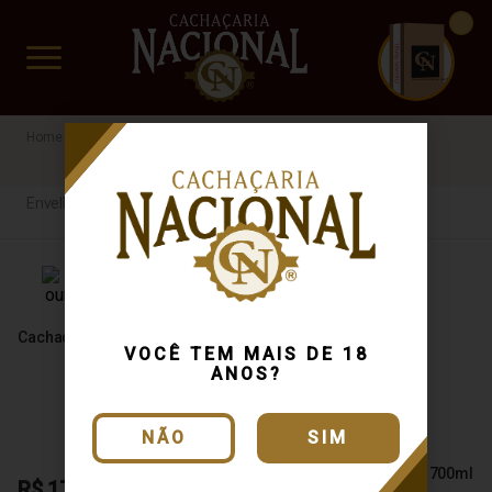
CUIDADO FRÁGIL
www.cachacarianacional.com.br
Cachaça
Por Tipo
Envelhecida
40%
GO
Envelhecida
Cachaça Formosa Ouro 700ml
VOCÊ TEM MAIS DE 18
ANOS?
NÃO
SIM
Cachaça Da Posse Ouro 700ml
R$ 175,00