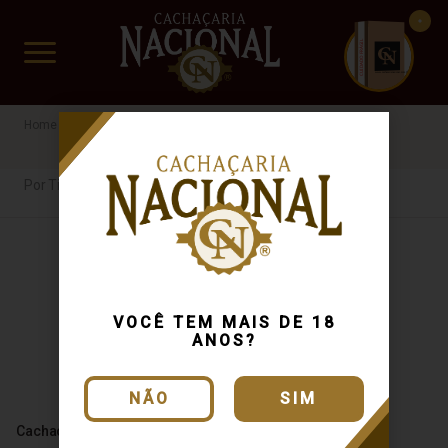
CUIDADO FRÁGIL
www.cachacarianacional.com.br
Cachaça
Por Tipo
Da Posse
R$60 a R$100
Por Tipo
VOCÊ TEM MAIS DE 18
ANOS?
NÃO
SIM
Cachaça Da Posse Ouro 700ml