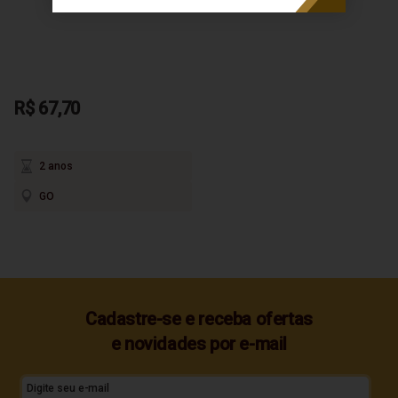
R$ 67,70
2 anos
GO
Cadastre-se e receba ofertas
e novidades por e-mail
Digite seu e-mail